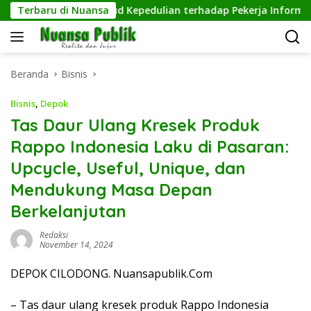
Langsung
l Tangguh, Wujud Kepedulian terhadap Pekerja Informal
Terbaru di Nuansa
ke
konten
Beranda
Bisnis
Bisnis
,
Depok
Tas Daur Ulang Kresek Produk
Rappo Indonesia Laku di Pasaran:
Upcycle, Useful, Unique, dan
Mendukung Masa Depan
Berkelanjutan
Redaksi
November 14, 2024
DEPOK CILODONG. Nuansapublik.Com
– Tas daur ulang kresek produk Rappo Indonesia