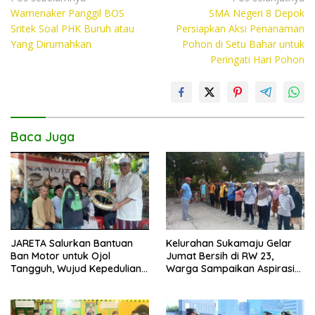
e
itt
at
p
Wamenaker Panggil BOS
SMA Negeri 8 Depok
pos
b
er
s
y
Sritek Soal PHK Buruh atau
Persiapkan Aksi Penanaman
o
A
Li
Yang Dirumahkan
Pohon di Setu Bahar untuk
Peringati Hari Pohon
o
p
n
k
p
k
Baca Juga
JARETA Salurkan Bantuan
Kelurahan Sukamaju Gelar
Ban Motor untuk Ojol
Jumat Bersih di RW 23,
Tangguh, Wujud Kepedulian
Warga Sampaikan Aspirasi
terhadap Pekerja Informal
Penanganan Banjir