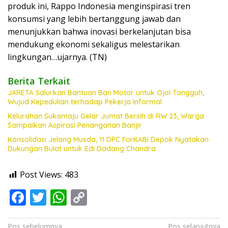
produk ini, Rappo Indonesia menginspirasi tren
konsumsi yang lebih bertanggung jawab dan
menunjukkan bahwa inovasi berkelanjutan bisa
mendukung ekonomi sekaligus melestarikan
lingkungan…ujarnya. (TN)
Berita Terkait
JARETA Salurkan Bantuan Ban Motor untuk Ojol Tangguh,
Wujud Kepedulian terhadap Pekerja Informal
Kelurahan Sukamaju Gelar Jumat Bersih di RW 23, Warga
Sampaikan Aspirasi Penanganan Banjir
Konsolidasi Jelang Musda, 11 DPC ForKABI Depok Nyatakan
Dukungan Bulat untuk Edi Dadang Chandra
Post Views:
483
F
T
W
C
ac
w
h
o
Navigasi
Pos sebelumnya
Pos selanjutnya