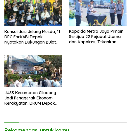
Kapolda Metro Jaya Pimpin
Konsolidasi Jelang Musda, 11
Sertijab 22 Pejabat Utama
DPC ForKABI Depok
dan Kapolres, Tekankan
Nyatakan Dukungan Bulat
Pelayanan Profesional dan
untuk Edi Dadang Chandra
Humanis.
JUSS Kecamatan Cilodong
Jadi Penggerak Ekonomi
Kerakyatan, DKUM Depok
Dorong UMKM Naik Kelas
Rekomendasi untuk kamu