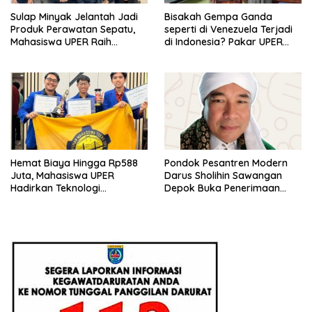
Sulap Minyak Jelantah Jadi
Bisakah Gempa Ganda
Produk Perawatan Sepatu,
seperti di Venezuela Terjadi
Mahasiswa UPER Raih
di Indonesia? Pakar UPER
Pendanaan P2MW 2026
Beri Penjelasan Ilmiahnya
Hemat Biaya Hingga Rp588
Pondok Pesantren Modern
Juta, Mahasiswa UPER
Darus Sholihin Sawangan
Hadirkan Teknologi
Depok Buka Penerimaan
Konstruksi Berbasis
Santri Baru Tahun Ajaran
Augmented Reality
2026-2027