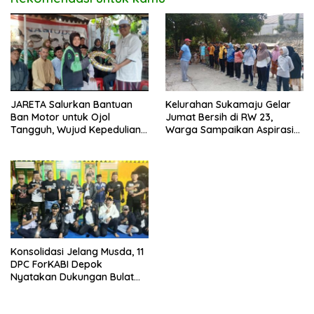
JARETA Salurkan Bantuan
Kelurahan Sukamaju Gelar
Ban Motor untuk Ojol
Jumat Bersih di RW 23,
Tangguh, Wujud Kepedulian
Warga Sampaikan Aspirasi
terhadap Pekerja Informal
Penanganan Banjir
Konsolidasi Jelang Musda, 11
DPC ForKABI Depok
Nyatakan Dukungan Bulat
untuk Edi Dadang Chandra