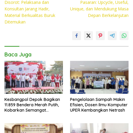
o
A
Li
Disorot: Pelaksana dan
Pasaran: Upcycle, Useful,
Konsultan Jarang Hadir,
Unique, dan Mendukung Masa
o
p
n
Material Berkualitas Buruk
Depan Berkelanjutan
k
p
k
Ditemukan
Baca Juga
Kesbangpol Depok Bagikan
Pengelolaan Sampah Makin
11.859 Bendera Merah Putih,
Efisien, Dosen Ilmu Komputer
Kobarkan Semangat
UPER Kembangkan Netrash
Kemerdekaan di CFD
Margonda Depok.