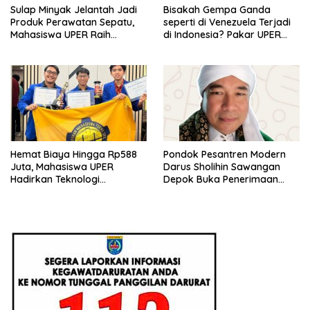
Sulap Minyak Jelantah Jadi
Bisakah Gempa Ganda
Produk Perawatan Sepatu,
seperti di Venezuela Terjadi
Mahasiswa UPER Raih
di Indonesia? Pakar UPER
Pendanaan P2MW 2026
Beri Penjelasan Ilmiahnya
Hemat Biaya Hingga Rp588
Pondok Pesantren Modern
Juta, Mahasiswa UPER
Darus Sholihin Sawangan
Hadirkan Teknologi
Depok Buka Penerimaan
Konstruksi Berbasis
Santri Baru Tahun Ajaran
Augmented Reality
2026-2027