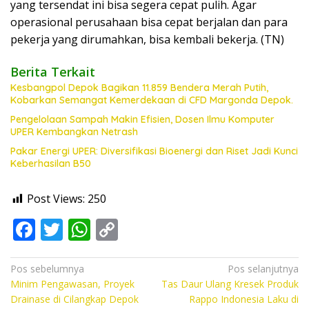
yang tersendat ini bisa segera cepat pulih. Agar
operasional perusahaan bisa cepat berjalan dan para
pekerja yang dirumahkan, bisa kembali bekerja. (TN)
Berita Terkait
Kesbangpol Depok Bagikan 11.859 Bendera Merah Putih,
Kobarkan Semangat Kemerdekaan di CFD Margonda Depok.
Pengelolaan Sampah Makin Efisien, Dosen Ilmu Komputer
UPER Kembangkan Netrash
Pakar Energi UPER: Diversifikasi Bioenergi dan Riset Jadi Kunci
Keberhasilan B50
Post Views:
250
F
T
W
C
ac
w
h
o
e
itt
at
p
Navigasi
Pos sebelumnya
Pos selanjutnya
Minim Pengawasan, Proyek
Tas Daur Ulang Kresek Produk
pos
b
er
s
y
Drainase di Cilangkap Depok
Rappo Indonesia Laku di