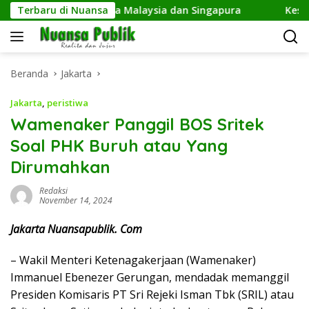
Langsung
idik Fans hingga Malaysia dan Singapura
Terbaru di Nuansa
Kesbangpol D
ke
konten
Beranda
Jakarta
Jakarta
,
peristiwa
Wamenaker Panggil BOS Sritek
Soal PHK Buruh atau Yang
Dirumahkan
Redaksi
November 14, 2024
Jakarta Nuansapublik. Com
– Wakil Menteri Ketenagakerjaan (Wamenaker)
Immanuel Ebenezer Gerungan, mendadak memanggil
Presiden Komisaris PT Sri Rejeki Isman Tbk (SRIL) atau