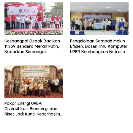
Kesbangpol Depok Bagikan
Pengelolaan Sampah Makin
11.859 Bendera Merah Putih,
Efisien, Dosen Ilmu Komputer
Kobarkan Semangat
UPER Kembangkan Netrash
Kemerdekaan di CFD
Margonda Depok.
Pakar Energi UPER:
Diversifikasi Bioenergi dan
Riset Jadi Kunci Keberhasilan
B50