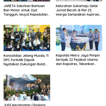
JARETA Salurkan Bantuan
Kelurahan Sukamaju Gelar
Ban Motor untuk Ojol
Jumat Bersih di RW 23,
Tangguh, Wujud Kepedulian
Warga Sampaikan Aspirasi
terhadap Pekerja Informal
Penanganan Banjir
Kapolda Metro Jaya Pimpin
Konsolidasi Jelang Musda, 11
Sertijab 22 Pejabat Utama
DPC ForKABI Depok
dan Kapolres, Tekankan
Nyatakan Dukungan Bulat
Pelayanan Profesional dan
untuk Edi Dadang Chandra
Humanis.
JUSS Kecamatan Cilodong