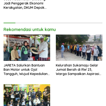
Jadi Penggerak Ekonomi
Kerakyatan, DKUM Depok
Dorong UMKM Naik Kelas
Rekomendasi untuk kamu
JARETA Salurkan Bantuan
Kelurahan Sukamaju Gelar
Ban Motor untuk Ojol
Jumat Bersih di RW 23,
Tangguh, Wujud Kepedulian
Warga Sampaikan Aspirasi
terhadap Pekerja Informal
Penanganan Banjir