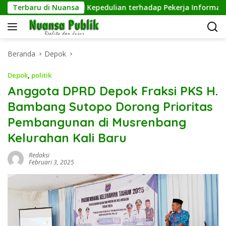
Langsung
ngguh, Wujud Kepedulian terhadap Pekerja Informal
Terbaru di Nuansa
P
ke
konten
Beranda
Depok
Depok
,
politik
Anggota DPRD Depok Fraksi PKS H.
Bambang Sutopo Dorong Prioritas
Pembangunan di Musrenbang
Kelurahan Kali Baru
Redaksi
Februari 3, 2025