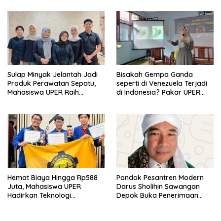
di Kampus STIE MBI Depok.
Sulap Minyak Jelantah Jadi
Bisakah Gempa Ganda
Produk Perawatan Sepatu,
seperti di Venezuela Terjadi
Mahasiswa UPER Raih
di Indonesia? Pakar UPER
Pendanaan P2MW 2026
Beri Penjelasan Ilmiahnya
Hemat Biaya Hingga Rp588
Pondok Pesantren Modern
Juta, Mahasiswa UPER
Darus Sholihin Sawangan
Hadirkan Teknologi
Depok Buka Penerimaan
Konstruksi Berbasis
Santri Baru Tahun Ajaran
Augmented Reality
2026-2027