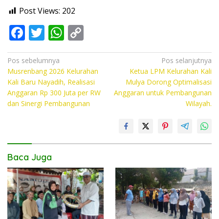
Post Views:
202
F
T
W
C
ac
w
h
o
e
itt
at
p
Navigasi
Pos sebelumnya
Pos selanjutnya
Musrenbang 2026 Kelurahan
Ketua LPM Kelurahan Kali
pos
b
er
s
y
Kali Baru Nayadih, Realisasi
Mulya Dorong Optimalisasi
o
A
Li
Anggaran Rp 300 Juta per RW
Anggaran untuk Pembangunan
dan Sinergi Pembangunan
Wilayah.
o
p
n
k
p
k
Baca Juga