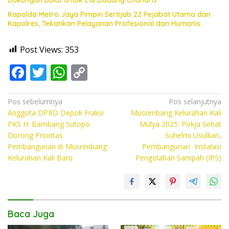
Kapolda Metro Jaya Pimpin Sertijab 22 Pejabat Utama dan
Kapolres, Tekankan Pelayanan Profesional dan Humanis.
Post Views:
353
F
T
W
C
ac
w
h
o
e
itt
at
p
Navigasi
Pos sebelumnya
Pos selanjutnya
Anggota DPRD Depok Fraksi
Musrenbang Kelurahan Kali
pos
b
er
s
y
PKS H. Bambang Sutopo
Mulya 2025: Pokja Sehat
o
A
Li
Dorong Prioritas
Suhelmi Usulkan,
Pembangunan di Musrenbang
Pembangunan Instalasi
o
p
n
Kelurahan Kali Baru
Pengolahan Sampah (IPS)
k
p
k
Baca Juga