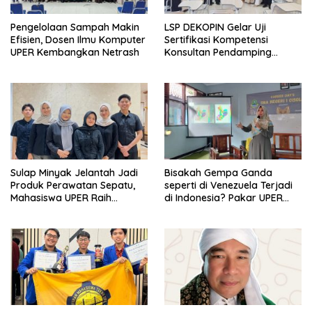
Pengelolaan Sampah Makin
LSP DEKOPIN Gelar Uji
Efisien, Dosen Ilmu Komputer
Sertifikasi Kompetensi
UPER Kembangkan Netrash
Konsultan Pendamping
Koperasi Bersertifikat BNSP
di Kampus STIE MBI Depok.
Sulap Minyak Jelantah Jadi
Bisakah Gempa Ganda
Produk Perawatan Sepatu,
seperti di Venezuela Terjadi
Mahasiswa UPER Raih
di Indonesia? Pakar UPER
Pendanaan P2MW 2026
Beri Penjelasan Ilmiahnya