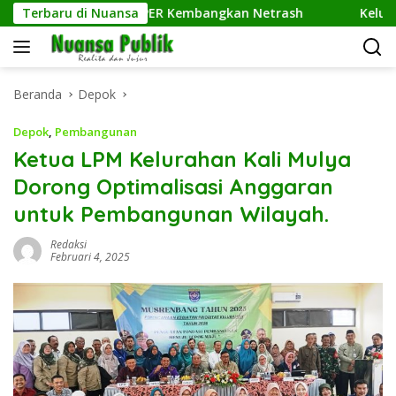
Langsung
Komputer UPER Kembangkan Netrash
Terbaru di Nuansa
Kelurahan Sukamaj
ke
konten
Beranda
Depok
Depok
,
Pembangunan
Ketua LPM Kelurahan Kali Mulya
Dorong Optimalisasi Anggaran
untuk Pembangunan Wilayah.
Redaksi
Februari 4, 2025