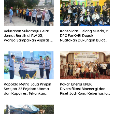
Kelurahan Sukamaju Gelar
Konsolidasi Jelang Musda, 11
Jumat Bersih di RW 23,
DPC ForKABI Depok
Warga Sampaikan Aspirasi
Nyatakan Dukungan Bulat
Penanganan Banjir
untuk Edi Dadang Chandra
Pakar Energi UPER:
Kapolda Metro Jaya Pimpin
Diversifikasi Bioenergi dan
Sertijab 22 Pejabat Utama
Riset Jadi Kunci Keberhasilan
dan Kapolres, Tekankan
B50
Pelayanan Profesional dan
Humanis.