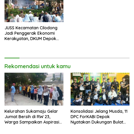
JUSS Kecamatan Cilodong
Jadi Penggerak Ekonomi
Kerakyatan, DKUM Depok
Dorong UMKM Naik Kelas
Rekomendasi untuk kamu
Kelurahan Sukamaju Gelar
Konsolidasi Jelang Musda, 11
Jumat Bersih di RW 23,
DPC ForKABI Depok
Warga Sampaikan Aspirasi
Nyatakan Dukungan Bulat
Penanganan Banjir
untuk Edi Dadang Chandra