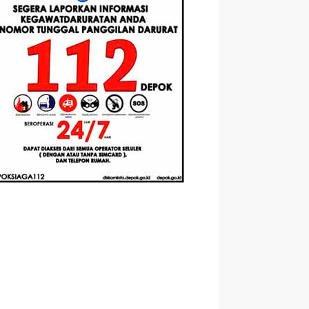
Berbasis
Santri Baru
elasan
Augmented
Tahun Ajaran
ahnya
Reality
2026-2027