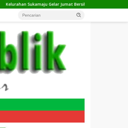
u Gelar Jumat Bersih di RW 23, Warga Sampaikan Aspirasi Pen