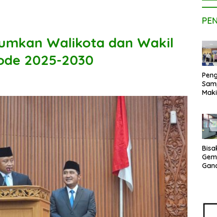
PE
mkan Walikota dan Wakil
iode 2025-2030
Peng
Sam
Maki
Dose
Kom
UPE
Kem
Netr
Bisa
Gem
Gan
sepe
Vene
Terj
Indo
Pak