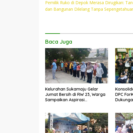
Pemilik Ruko di Depok Merasa Dirugikan: Ta
pos
b
er
s
y
dan Bangunan Dilelang Tanpa Sepengetahua
o
A
Li
o
p
n
k
p
k
Baca Juga
Kelurahan Sukamaju Gelar
Konsolid
Jumat Bersih di RW 23, Warga
DPC For
Sampaikan Aspirasi
Dukungan
Penanganan Banjir
Dadang 