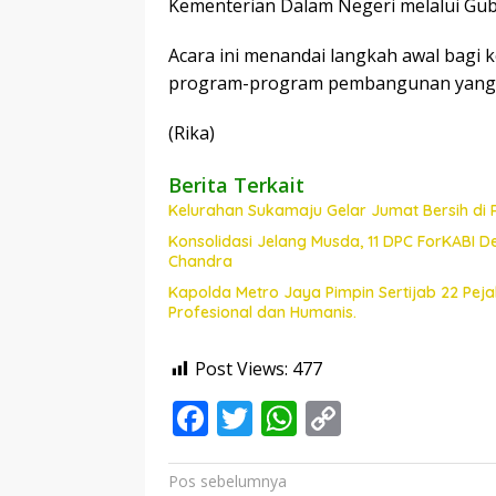
Kementerian Dalam Negeri melalui Gub
Acara ini menandai langkah awal bag
program-program pembangunan yang le
(Rika)
Berita Terkait
Kelurahan Sukamaju Gelar Jumat Bersih di
Konsolidasi Jelang Musda, 11 DPC ForKABI 
Chandra
Kapolda Metro Jaya Pimpin Sertijab 22 Pe
Profesional dan Humanis.
Post Views:
477
F
T
W
C
ac
w
h
o
e
itt
at
p
Navigasi
Pos sebelumnya