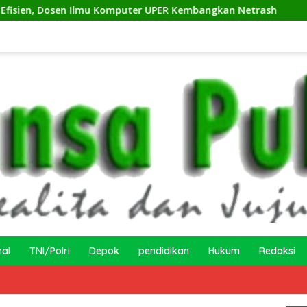
 Komputer UPER Kembangkan Netrash
Kelurahan Sukamaj
nal
TNI/Polri
Depok
pendidikan
Hukum
Redaksi