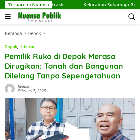
Langsung
Kembangkan Netrash
Terbaru di Nuansa
Kelurahan Sukamaju Gelar Jumat Be
ke
konten
Beranda
Depok
Depok
,
Hiburan
Pemilik Ruko di Depok Merasa
Dirugikan: Tanah dan Bangunan
Dilelang Tanpa Sepengetahuan
Redaksi
Februari 7, 2025