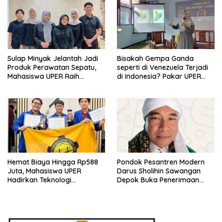
Sulap Minyak Jelantah Jadi
Bisakah Gempa Ganda
Produk Perawatan Sepatu,
seperti di Venezuela Terjadi
Mahasiswa UPER Raih
di Indonesia? Pakar UPER
Pendanaan P2MW 2026
Beri Penjelasan Ilmiahnya
Hemat Biaya Hingga Rp588
Pondok Pesantren Modern
Juta, Mahasiswa UPER
Darus Sholihin Sawangan
Hadirkan Teknologi
Depok Buka Penerimaan
Konstruksi Berbasis
Santri Baru Tahun Ajaran
Augmented Reality
2026-2027