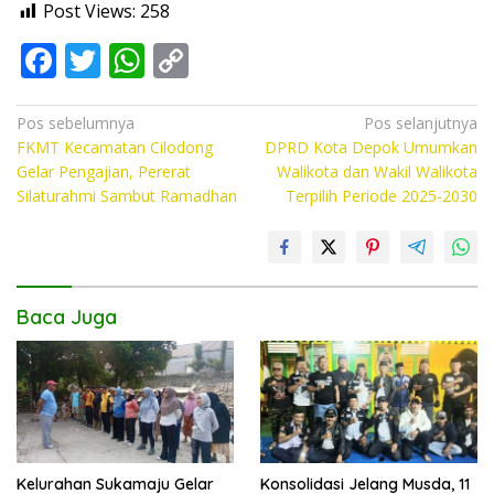
Post Views:
258
F
T
W
C
ac
w
h
o
e
itt
at
p
Navigasi
Pos sebelumnya
Pos selanjutnya
FKMT Kecamatan Cilodong
DPRD Kota Depok Umumkan
pos
b
er
s
y
Gelar Pengajian, Pererat
Walikota dan Wakil Walikota
o
A
Li
Silaturahmi Sambut Ramadhan
Terpilih Periode 2025-2030
o
p
n
k
p
k
Baca Juga
Kelurahan Sukamaju Gelar
Konsolidasi Jelang Musda, 11