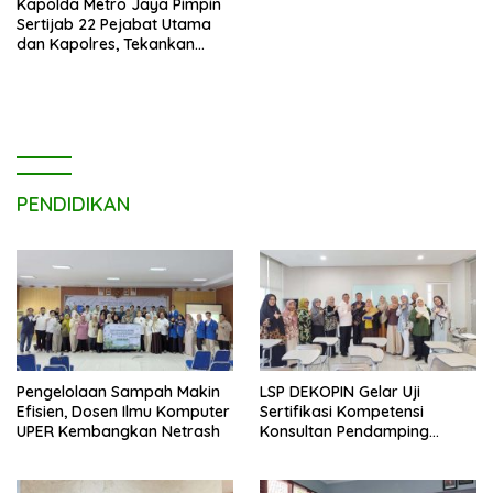
Kapolda Metro Jaya Pimpin
Sertijab 22 Pejabat Utama
dan Kapolres, Tekankan
Pelayanan Profesional dan
Humanis.
PENDIDIKAN
Pengelolaan Sampah Makin
LSP DEKOPIN Gelar Uji
Efisien, Dosen Ilmu Komputer
Sertifikasi Kompetensi
UPER Kembangkan Netrash
Konsultan Pendamping
Koperasi Bersertifikat BNSP
di Kampus STIE MBI Depok.