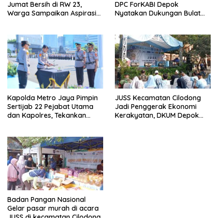
Jumat Bersih di RW 23,
DPC ForKABI Depok
Warga Sampaikan Aspirasi
Nyatakan Dukungan Bulat
Penanganan Banjir
untuk Edi Dadang Chandra
JUSS Kecamatan Cilodong
Kapolda Metro Jaya Pimpin
Jadi Penggerak Ekonomi
Sertijab 22 Pejabat Utama
Kerakyatan, DKUM Depok
dan Kapolres, Tekankan
Dorong UMKM Naik Kelas
Pelayanan Profesional dan
Humanis.
Badan Pangan Nasional
Gelar pasar murah di acara
JUSS di kecamatan Cilodong