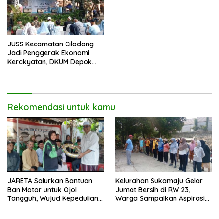
JUSS Kecamatan Cilodong
Jadi Penggerak Ekonomi
Kerakyatan, DKUM Depok
Dorong UMKM Naik Kelas
Rekomendasi untuk kamu
JARETA Salurkan Bantuan
Kelurahan Sukamaju Gelar
Ban Motor untuk Ojol
Jumat Bersih di RW 23,
Tangguh, Wujud Kepedulian
Warga Sampaikan Aspirasi
terhadap Pekerja Informal
Penanganan Banjir