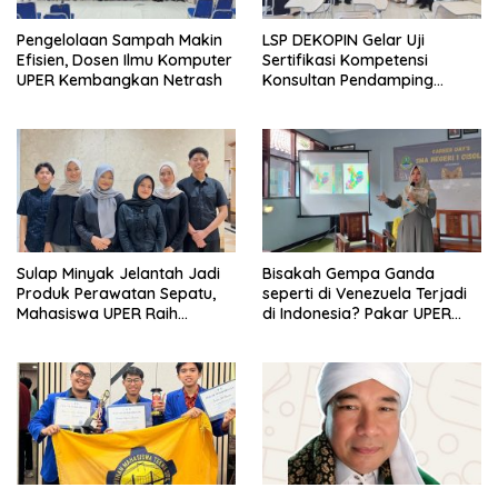
Pengelolaan Sampah Makin
LSP DEKOPIN Gelar Uji
Efisien, Dosen Ilmu Komputer
Sertifikasi Kompetensi
UPER Kembangkan Netrash
Konsultan Pendamping
Koperasi Bersertifikat BNSP
di Kampus STIE MBI Depok.
Sulap Minyak Jelantah Jadi
Bisakah Gempa Ganda
Produk Perawatan Sepatu,
seperti di Venezuela Terjadi
Mahasiswa UPER Raih
di Indonesia? Pakar UPER
Pendanaan P2MW 2026
Beri Penjelasan Ilmiahnya