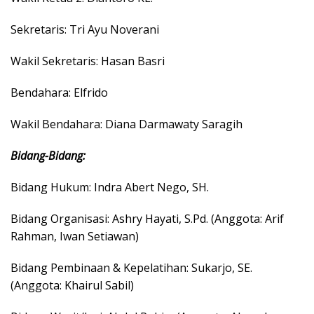
Sekretaris: Tri Ayu Noverani
Wakil Sekretaris: Hasan Basri
Bendahara: Elfrido
Wakil Bendahara: Diana Darmawaty Saragih
Bidang-Bidang:
Bidang Hukum: Indra Abert Nego, SH.
Bidang Organisasi: Ashry Hayati, S.Pd. (Anggota: Arif
Rahman, Iwan Setiawan)
Bidang Pembinaan & Kepelatihan: Sukarjo, SE.
(Anggota: Khairul Sabil)