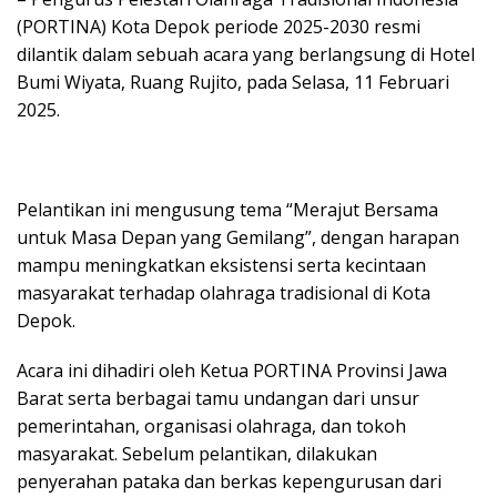
(PORTINA) Kota Depok periode 2025-2030 resmi
dilantik dalam sebuah acara yang berlangsung di Hotel
Bumi Wiyata, Ruang Rujito, pada Selasa, 11 Februari
2025.
Pelantikan ini mengusung tema “Merajut Bersama
untuk Masa Depan yang Gemilang”, dengan harapan
mampu meningkatkan eksistensi serta kecintaan
masyarakat terhadap olahraga tradisional di Kota
Depok.
Acara ini dihadiri oleh Ketua PORTINA Provinsi Jawa
Barat serta berbagai tamu undangan dari unsur
pemerintahan, organisasi olahraga, dan tokoh
masyarakat. Sebelum pelantikan, dilakukan
penyerahan pataka dan berkas kepengurusan dari