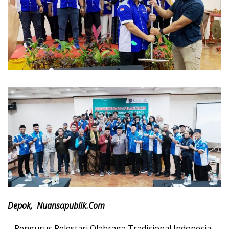
Depok, Nuansapublik.Com
– Pengurus Pelestari Olahraga Tradisional Indonesia