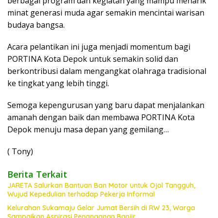
berbagai program dan kegiatan yang mampu menarik
minat generasi muda agar semakin mencintai warisan
budaya bangsa.
Acara pelantikan ini juga menjadi momentum bagi
PORTINA Kota Depok untuk semakin solid dan
berkontribusi dalam mengangkat olahraga tradisional
ke tingkat yang lebih tinggi.
Semoga kepengurusan yang baru dapat menjalankan
amanah dengan baik dan membawa PORTINA Kota
Depok menuju masa depan yang gemilang…
( Tony)
Berita Terkait
JARETA Salurkan Bantuan Ban Motor untuk Ojol Tangguh,
Wujud Kepedulian terhadap Pekerja Informal
Kelurahan Sukamaju Gelar Jumat Bersih di RW 23, Warga
Sampaikan Aspirasi Penanganan Banjir