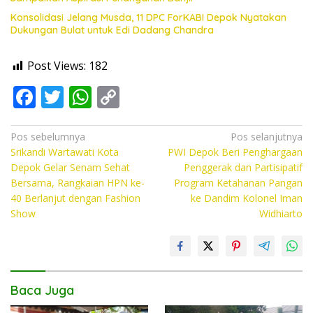
Konsolidasi Jelang Musda, 11 DPC ForKABI Depok Nyatakan
Dukungan Bulat untuk Edi Dadang Chandra
Post Views:
182
F
T
W
C
ac
w
h
o
e
itt
at
p
Navigasi
Pos sebelumnya
Pos selanjutnya
Srikandi Wartawati Kota
PWI Depok Beri Penghargaan
pos
b
er
s
y
Depok Gelar Senam Sehat
Penggerak dan Partisipatif
o
A
Li
Bersama, Rangkaian HPN ke-
Program Ketahanan Pangan
40 Berlanjut dengan Fashion
ke Dandim Kolonel Iman
o
p
n
Show
Widhiarto
k
p
k
Baca Juga