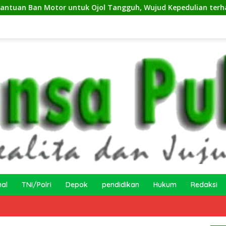
untuk Ojol Tangguh, Wujud Kepedulian terhadap Pekerja Infor
nal
TNI/Polri
Depok
pendidikan
Hukum
Redaksi