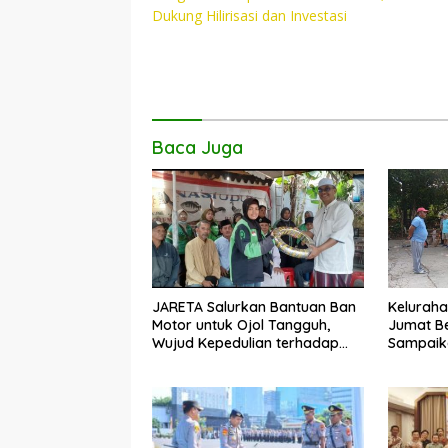
pos
o
A
Li
Dukung Hilirisasi dan Investasi
o
p
n
k
p
k
Baca Juga
JARETA Salurkan Bantuan Ban
Keluraha
Motor untuk Ojol Tangguh,
Jumat Be
Wujud Kepedulian terhadap
Sampaika
Pekerja Informal
Penangan