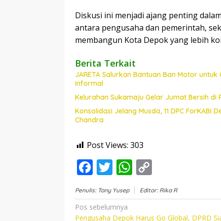
Diskusi ini menjadi ajang penting d
antara pengusaha dan pemerintah, se
membangun Kota Depok yang lebih kompe
Berita Terkait
JARETA Salurkan Bantuan Ban Motor untuk 
Informal
Kelurahan Sukamaju Gelar Jumat Bersih di
Konsolidasi Jelang Musda, 11 DPC ForKABI 
Chandra
Post Views:
303
F
T
W
C
ac
w
h
o
Penulis: Tony Yusep
Editor: Rika R
e
itt
at
p
Navigasi
Pos sebelumnya
b
er
s
y
Pengusaha Depok Harus Go Global, DPRD Si