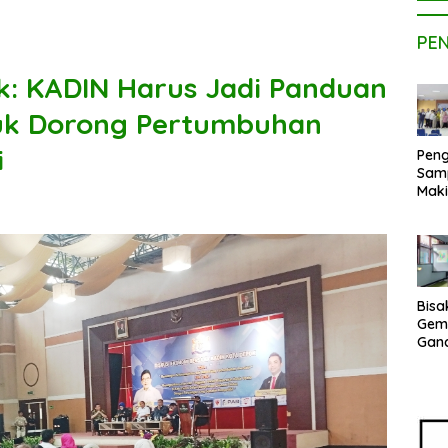
PE
k: KADIN Harus Jadi Panduan
uk Dorong Pertumbuhan
i
Peng
Sam
Maki
Dose
Kom
UPE
Kem
Netr
Bisa
Gem
Gan
sepe
Vene
Terj
Indo
Pak