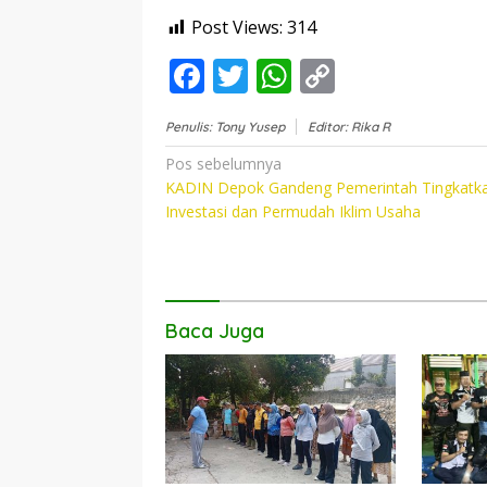
Post Views:
314
F
T
W
C
ac
w
h
o
Penulis: Tony Yusep
Editor: Rika R
e
itt
at
p
Navigasi
Pos sebelumnya
b
er
s
y
KADIN Depok Gandeng Pemerintah Tingkatk
pos
o
A
Li
Investasi dan Permudah Iklim Usaha
o
p
n
k
p
k
Baca Juga