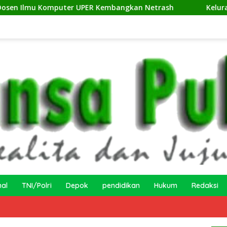
uter UPER Kembangkan Netrash
Kelurahan Sukamaju Gel
nal
TNI/Polri
Depok
pendidikan
Hukum
Redaksi