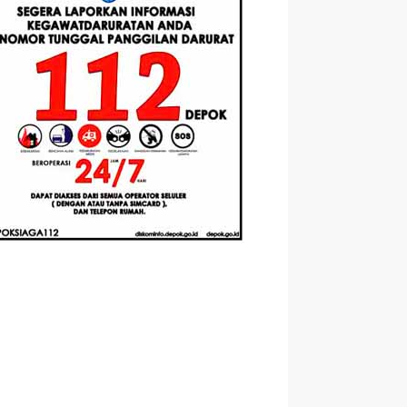
Berbasis
Santri Baru
elasan
Augmented
Tahun Ajaran
ahnya
Reality
2026-2027