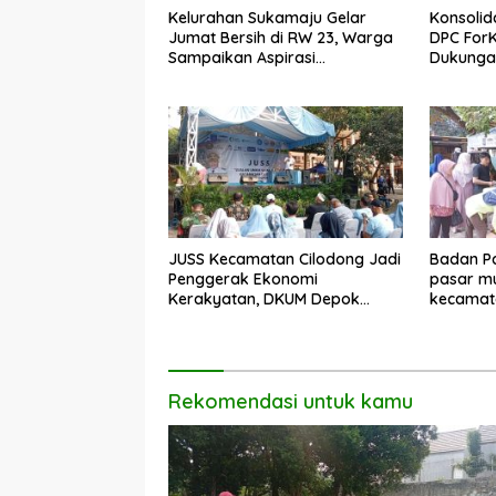
Kelurahan Sukamaju Gelar
Konsolid
Jumat Bersih di RW 23, Warga
DPC For
Sampaikan Aspirasi
Dukungan
Penanganan Banjir
Dadang 
JUSS Kecamatan Cilodong Jadi
Badan Pa
Penggerak Ekonomi
pasar mu
Kerakyatan, DKUM Depok
kecamat
Dorong UMKM Naik Kelas
Rekomendasi untuk kamu