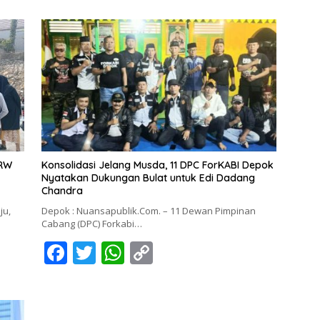
 RW
Konsolidasi Jelang Musda, 11 DPC ForKABI Depok
Nyatakan Dukungan Bulat untuk Edi Dadang
Chandra
ju,
Depok : Nuansapublik.Com. – 11 Dewan Pimpinan
Cabang (DPC) Forkabi…
F
T
W
C
ac
w
h
o
e
itt
at
p