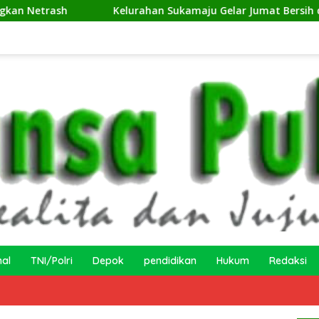
Kelurahan Sukamaju Gelar Jumat Bersih di RW 23, Warga Samp
nal
TNI/Polri
Depok
pendidikan
Hukum
Redaksi