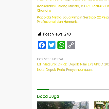
Konsolidasi Jelang Musda, 11 DPC ForKABI 
Chandra
Kapolda Metro Jaya Pimpin Sertijab 22 Pe
Profesional dan Humanis.
Post Views:
248
F
T
W
C
ac
w
h
o
e
itt
at
p
Navigasi
Pos sebelumnya
Edi Matsuro: DPRD Depok Nilai LPJ APBD 20
pos
b
er
s
y
Kota Depok Perlu Penyempurnaan.
o
A
Li
o
p
n
k
p
k
Baca Juga