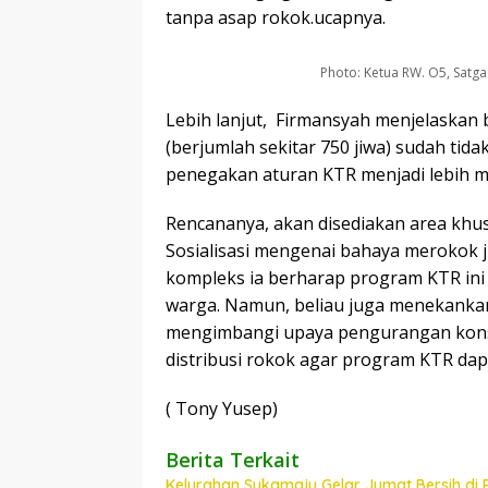
tanpa asap rokok.ucapnya.
Photo: Ketua RW. O5, Sat
Lebih lanjut, Firmansyah menjelaskan 
(berjumlah sekitar 750 jiwa) sudah tid
penegakan aturan KTR menjadi lebih 
Rencananya, akan disediakan area khusu
Sosialisasi mengenai bahaya merokok j
kompleks ia berharap program KTR ini
warga. Namun, beliau juga menekanka
mengimbangi upaya pengurangan kons
distribusi rokok agar program KTR dapa
( Tony Yusep)
Berita Terkait
Kelurahan Sukamaju Gelar Jumat Bersih di