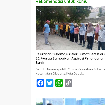
Rekomendasi untuk kamu
Kelurahan Sukamaju Gelar Jumat Bersih di
23, Warga Sampaikan Aspirasi Penanganan
Banjir
Depok : Nuansapublik.Com. – Kelurahan Sukama
Kecamatan Cilodong, Kota Depok,…
F
T
W
C
ac
w
h
o
e
itt
at
p