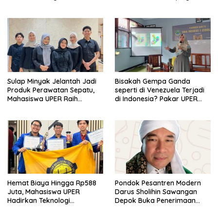
Koperasi Bersertifikat BNSP
di Kampus STIE MBI Depok.
Sulap Minyak Jelantah Jadi
Bisakah Gempa Ganda
Produk Perawatan Sepatu,
seperti di Venezuela Terjadi
Mahasiswa UPER Raih
di Indonesia? Pakar UPER
Pendanaan P2MW 2026
Beri Penjelasan Ilmiahnya
Hemat Biaya Hingga Rp588
Pondok Pesantren Modern
Juta, Mahasiswa UPER
Darus Sholihin Sawangan
Hadirkan Teknologi
Depok Buka Penerimaan
Konstruksi Berbasis
Santri Baru Tahun Ajaran