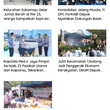
Kelurahan Sukamaju Gelar
Konsolidasi Jelang Musda, 11
Jumat Bersih di RW 23,
DPC ForKABI Depok
Warga Sampaikan Aspirasi
Nyatakan Dukungan Bulat
Penanganan Banjir
untuk Edi Dadang Chandra
JUSS Kecamatan Cilodong
Kapolda Metro Jaya Pimpin
Jadi Penggerak Ekonomi
Sertijab 22 Pejabat Utama
Kerakyatan, DKUM Depok
dan Kapolres, Tekankan
Dorong UMKM Naik Kelas
Pelayanan Profesional dan
Humanis.