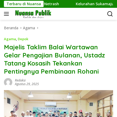
Langsung
ER Kembangkan Netrash
Terbaru di Nuansa
Kelurahan Sukamaju Gelar Juma
ke
konten
Beranda
Agama
Agama
,
Depok
Majelis Taklim Balai Wartawan
Gelar Pengajian Bulanan, Ustadz
Tatang Kosasih Tekankan
Pentingnya Pembinaan Rohani
Redaksi
Agustus 29, 2025