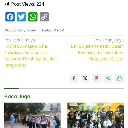
Post Views:
224
F
T
W
C
ac
w
h
o
Penulis: Tony Yusep
Editor: Rika R
e
itt
at
p
Navigasi
Pos sebelumnya
Pos selanjutnya
b
er
s
y
FKDM Sukmajaya Gelar
BRI BO Jakarta Radio Dalam
pos
o
A
Li
Sosialisasi Harmonisasi
Berbagi Jumat Berkah ke
Bersama Tokoh Agama dan
Masyarakat Sekitar
o
p
n
Masyarakat
k
p
k
Baca Juga