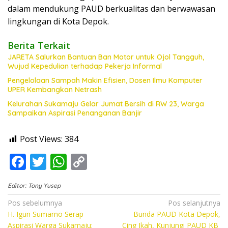
dalam mendukung PAUD berkualitas dan berwawasan
lingkungan di Kota Depok.
Berita Terkait
JARETA Salurkan Bantuan Ban Motor untuk Ojol Tangguh,
Wujud Kepedulian terhadap Pekerja Informal
Pengelolaan Sampah Makin Efisien, Dosen Ilmu Komputer
UPER Kembangkan Netrash
Kelurahan Sukamaju Gelar Jumat Bersih di RW 23, Warga
Sampaikan Aspirasi Penanganan Banjir
Post Views:
384
F
T
W
C
ac
w
h
o
Editor: Tony Yusep
e
itt
at
p
Navigasi
Pos sebelumnya
Pos selanjutnya
b
er
s
y
H. Igun Sumarno Serap
Bunda PAUD Kota Depok,
pos
o
A
Li
Aspirasi Warga Sukamaju:
Cing Ikah, Kunjungi PAUD KB