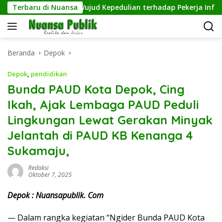
Langsung
jol Tangguh, Wujud Kepedulian terhadap Pekerja Informal
Terbaru di Nuansa
ke
konten
Beranda
Depok
Depok
,
pendidikan
Bunda PAUD Kota Depok, Cing
Ikah, Ajak Lembaga PAUD Peduli
Lingkungan Lewat Gerakan Minyak
Jelantah di PAUD KB Kenanga 4
Sukamaju,
Redaksi
Oktober 7, 2025
Depok : Nuansapublik. Com
— Dalam rangka kegiatan “Ngider Bunda PAUD Kota