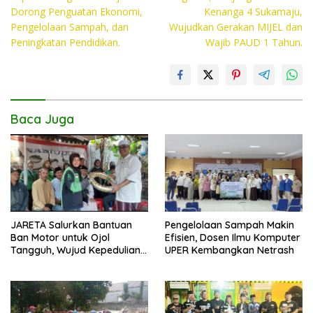
Dorong Penguatan Ekonomi,
Kenanga 4 Sukamaju,
o
p
n
Pengelolaan Sampah, dan
Wujudkan Gerakan MIJEL dan
k
p
k
Peningkatan Pendidikan.
Wajib PAUD 1 Tahun.
Baca Juga
JARETA Salurkan Bantuan
Pengelolaan Sampah Makin
Ban Motor untuk Ojol
Efisien, Dosen Ilmu Komputer
Tangguh, Wujud Kepedulian
UPER Kembangkan Netrash
terhadap Pekerja Informal