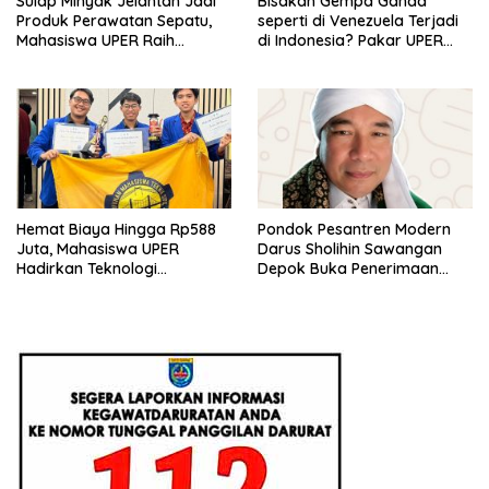
Sulap Minyak Jelantah Jadi
Bisakah Gempa Ganda
Produk Perawatan Sepatu,
seperti di Venezuela Terjadi
Mahasiswa UPER Raih
di Indonesia? Pakar UPER
Pendanaan P2MW 2026
Beri Penjelasan Ilmiahnya
Hemat Biaya Hingga Rp588
Pondok Pesantren Modern
Juta, Mahasiswa UPER
Darus Sholihin Sawangan
Hadirkan Teknologi
Depok Buka Penerimaan
Konstruksi Berbasis
Santri Baru Tahun Ajaran
Augmented Reality
2026-2027