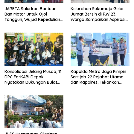
JARETA Salurkan Bantuan
Kelurahan Sukamaju Gelar
Ban Motor untuk Ojol
Jumat Bersih di RW 23,
Tangguh, Wujud Kepedulian
Warga Sampaikan Aspirasi
terhadap Pekerja Informal
Penanganan Banjir
Kapolda Metro Jaya Pimpin
Konsolidasi Jelang Musda, 11
Sertijab 22 Pejabat Utama
DPC ForKABI Depok
dan Kapolres, Tekankan
Nyatakan Dukungan Bulat
Pelayanan Profesional dan
untuk Edi Dadang Chandra
Humanis.