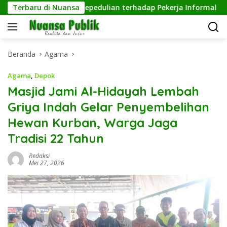
Langsung
guh, Wujud Kepedulian terhadap Pekerja Informal
Terbaru di Nuansa
Peng
ke
konten
Beranda
Agama
Agama
,
Depok
Masjid Jami Al-Hidayah Lembah
Griya Indah Gelar Penyembelihan
Hewan Kurban, Warga Jaga
Tradisi 22 Tahun
Redaksi
Mei 27, 2026