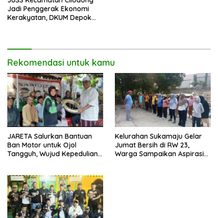
JUSS Kecamatan Cilodong
Jadi Penggerak Ekonomi
Kerakyatan, DKUM Depok
Dorong UMKM Naik Kelas
Rekomendasi untuk kamu
JARETA Salurkan Bantuan
Kelurahan Sukamaju Gelar
Ban Motor untuk Ojol
Jumat Bersih di RW 23,
Tangguh, Wujud Kepedulian
Warga Sampaikan Aspirasi
terhadap Pekerja Informal
Penanganan Banjir