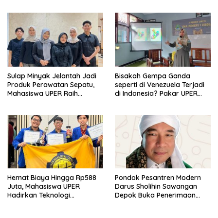
Koperasi Bersertifikat BNSP
di Kampus STIE MBI Depok.
Sulap Minyak Jelantah Jadi
Bisakah Gempa Ganda
Produk Perawatan Sepatu,
seperti di Venezuela Terjadi
Mahasiswa UPER Raih
di Indonesia? Pakar UPER
Pendanaan P2MW 2026
Beri Penjelasan Ilmiahnya
Hemat Biaya Hingga Rp588
Pondok Pesantren Modern
Juta, Mahasiswa UPER
Darus Sholihin Sawangan
Hadirkan Teknologi
Depok Buka Penerimaan
Konstruksi Berbasis
Santri Baru Tahun Ajaran
Augmented Reality
2026-2027