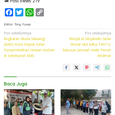
Post Views:
219
F
T
W
C
ac
w
h
o
Editor: Tony Yusep
e
itt
at
p
Navigasi
Pos sebelumnya
Pos selanjutnya
b
er
s
y
Angkatan Muda Siliwangi
Masjid Al Mujahidin Gelar
pos
o
A
Li
(AMS) Kota Depok Gelar
Sholat Idul Adha 1447 H,
Penyembelihan Hewan Kurban
Ratusan Jamaah Hadir Penuh
o
p
n
di Sekretariat AMS
Khidmat
k
p
k
Baca Juga