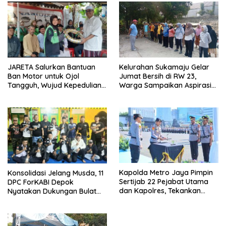
JARETA Salurkan Bantuan
Kelurahan Sukamaju Gelar
Ban Motor untuk Ojol
Jumat Bersih di RW 23,
Tangguh, Wujud Kepedulian
Warga Sampaikan Aspirasi
terhadap Pekerja Informal
Penanganan Banjir
Kapolda Metro Jaya Pimpin
Konsolidasi Jelang Musda, 11
Sertijab 22 Pejabat Utama
DPC ForKABI Depok
dan Kapolres, Tekankan
Nyatakan Dukungan Bulat
Pelayanan Profesional dan
untuk Edi Dadang Chandra
Humanis.