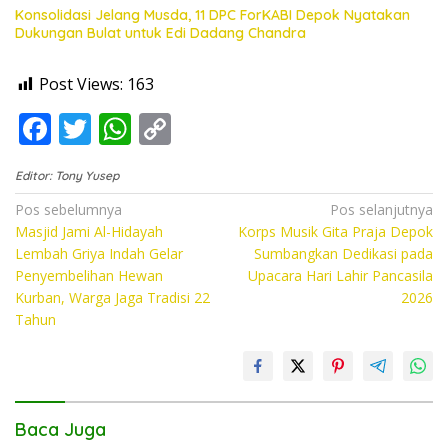
Konsolidasi Jelang Musda, 11 DPC ForKABI Depok Nyatakan
Dukungan Bulat untuk Edi Dadang Chandra
Post Views:
163
F
T
W
C
ac
w
h
o
Editor: Tony Yusep
e
itt
at
p
Navigasi
Pos sebelumnya
Pos selanjutnya
b
er
s
y
Masjid Jami Al-Hidayah
Korps Musik Gita Praja Depok
pos
o
A
Li
Lembah Griya Indah Gelar
Sumbangkan Dedikasi pada
Penyembelihan Hewan
Upacara Hari Lahir Pancasila
o
p
n
Kurban, Warga Jaga Tradisi 22
2026
k
p
k
Tahun
Baca Juga