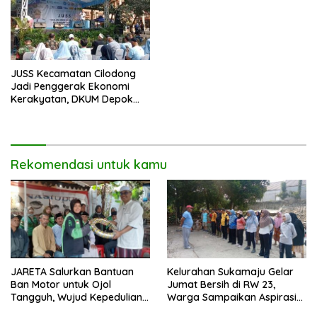
JUSS Kecamatan Cilodong
Jadi Penggerak Ekonomi
Kerakyatan, DKUM Depok
Dorong UMKM Naik Kelas
Rekomendasi untuk kamu
JARETA Salurkan Bantuan
Kelurahan Sukamaju Gelar
Ban Motor untuk Ojol
Jumat Bersih di RW 23,
Tangguh, Wujud Kepedulian
Warga Sampaikan Aspirasi
terhadap Pekerja Informal
Penanganan Banjir