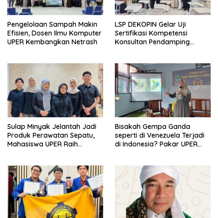
Pengelolaan Sampah Makin
LSP DEKOPIN Gelar Uji
Efisien, Dosen Ilmu Komputer
Sertifikasi Kompetensi
UPER Kembangkan Netrash
Konsultan Pendamping
Koperasi Bersertifikat BNSP
di Kampus STIE MBI Depok.
Sulap Minyak Jelantah Jadi
Bisakah Gempa Ganda
Produk Perawatan Sepatu,
seperti di Venezuela Terjadi
Mahasiswa UPER Raih
di Indonesia? Pakar UPER
Pendanaan P2MW 2026
Beri Penjelasan Ilmiahnya