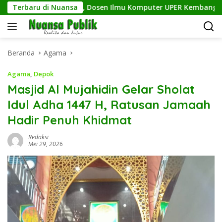
Langsung
kin Efisien, Dosen Ilmu Komputer UPER Kembangkan Netrash
Terbaru di Nuansa
ke
konten
Beranda
Agama
Agama
,
Depok
Masjid Al Mujahidin Gelar Sholat
Idul Adha 1447 H, Ratusan Jamaah
Hadir Penuh Khidmat
Redaksi
Mei 29, 2026