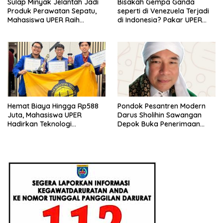
Sulap Minyak Jelantah Jadi
Bisakah Gempa Ganda
Produk Perawatan Sepatu,
seperti di Venezuela Terjadi
Mahasiswa UPER Raih
di Indonesia? Pakar UPER
Pendanaan P2MW 2026
Beri Penjelasan Ilmiahnya
Hemat Biaya Hingga Rp588
Pondok Pesantren Modern
Juta, Mahasiswa UPER
Darus Sholihin Sawangan
Hadirkan Teknologi
Depok Buka Penerimaan
Konstruksi Berbasis
Santri Baru Tahun Ajaran
Augmented Reality
2026-2027