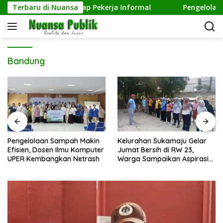
Langsung
epedulian terhadap Pekerja Informal
Terbaru di Nuansa
Pengelolaan Sam
ke
konten
Bandung
Pengelolaan Sampah Makin
Kelurahan Sukamaju Gelar
Efisien, Dosen Ilmu Komputer
Jumat Bersih di RW 23,
UPER Kembangkan Netrash
Warga Sampaikan Aspirasi
Penanganan Banjir