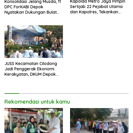
Kapolda Metro Jaya Pimpin
Konsolidasi Jelang Musda, 11
Sertijab 22 Pejabat Utama
DPC ForKABI Depok
dan Kapolres, Tekankan
Nyatakan Dukungan Bulat
Pelayanan Profesional dan
untuk Edi Dadang Chandra
Humanis.
JUSS Kecamatan Cilodong
Jadi Penggerak Ekonomi
Kerakyatan, DKUM Depok
Dorong UMKM Naik Kelas
Rekomendasi untuk kamu