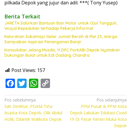
pilkada Depok yang jujur dan adil. ***( Tony Yusep)
Berita Terkait
JARETA Salurkan Bantuan Ban Motor untuk Ojol Tangguh,
Wujud Kepedulian terhadap Pekerja Informal
Kelurahan Sukamaju Gelar Jumat Bersih di RW 23, Warga
Sampaikan Aspirasi Penanganan Banjir
Konsolidasi Jelang Musda, 11 DPC ForKABI Depok Nyatakan
Dukungan Bulat untuk Edi Dadang Chandra
Post Views:
157
F
T
W
C
ac
w
h
o
e
itt
at
p
Navigasi
Pos sebelumnya
Pos selanjutnya
Sah Direktur, PDAM Tirta
PPM Pusat & PPM Kota
pos
b
er
s
y
Asasta Kota Depok, Olik Abdul
Depok Lakukan Edukasi Covid
o
A
Li
Holik, Dilantik Walikota Depok.
19 Di Pasar Kemiri Muka Kota
Depok
o
p
n