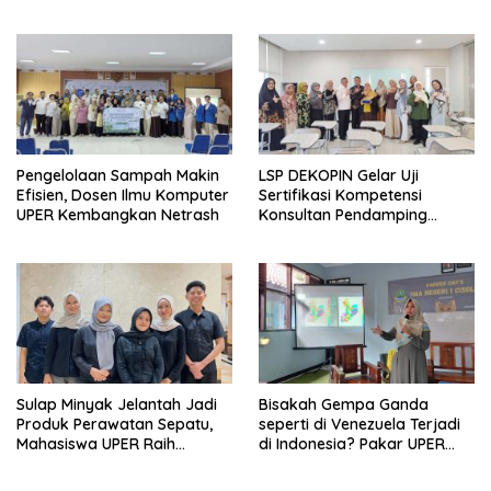
Pengelolaan Sampah Makin
LSP DEKOPIN Gelar Uji
Efisien, Dosen Ilmu Komputer
Sertifikasi Kompetensi
UPER Kembangkan Netrash
Konsultan Pendamping
Koperasi Bersertifikat BNSP
di Kampus STIE MBI Depok.
Sulap Minyak Jelantah Jadi
Bisakah Gempa Ganda
Produk Perawatan Sepatu,
seperti di Venezuela Terjadi
Mahasiswa UPER Raih
di Indonesia? Pakar UPER
Pendanaan P2MW 2026
Beri Penjelasan Ilmiahnya