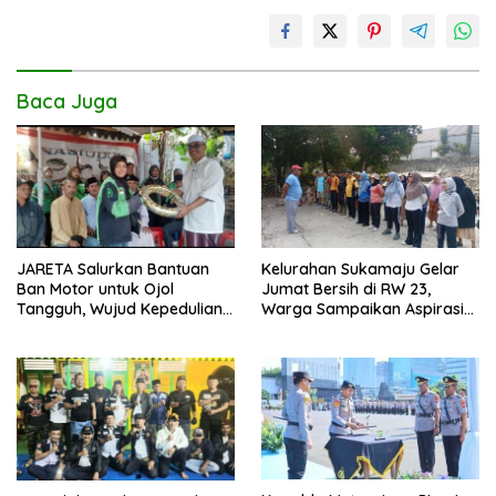
k
p
k
Baca Juga
JARETA Salurkan Bantuan
Kelurahan Sukamaju Gelar
Ban Motor untuk Ojol
Jumat Bersih di RW 23,
Tangguh, Wujud Kepedulian
Warga Sampaikan Aspirasi
terhadap Pekerja Informal
Penanganan Banjir