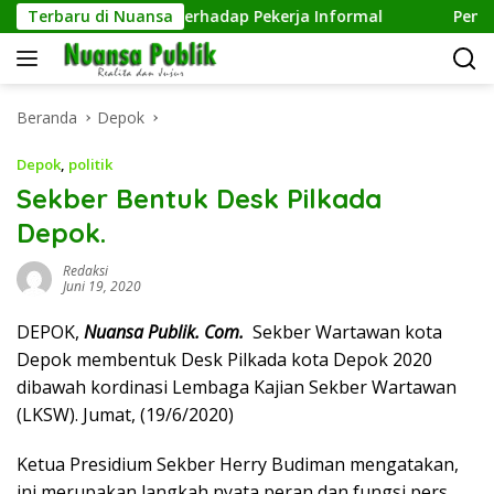
Langsung
d Kepedulian terhadap Pekerja Informal
Terbaru di Nuansa
Pengelolaan 
ke
konten
Beranda
Depok
Depok
,
politik
Sekber Bentuk Desk Pilkada
Depok.
Redaksi
Juni 19, 2020
DEPOK,
Nuansa Publik. Com.
Sekber Wartawan kota
Depok membentuk Desk Pilkada kota Depok 2020
dibawah kordinasi Lembaga Kajian Sekber Wartawan
(LKSW). Jumat, (19/6/2020)
Ketua Presidium Sekber Herry Budiman mengatakan,
ini merupakan langkah nyata peran dan fungsi pers