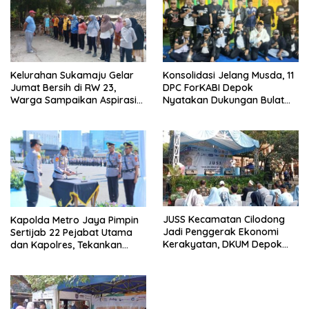
Kelurahan Sukamaju Gelar
Konsolidasi Jelang Musda, 11
Jumat Bersih di RW 23,
DPC ForKABI Depok
Warga Sampaikan Aspirasi
Nyatakan Dukungan Bulat
Penanganan Banjir
untuk Edi Dadang Chandra
JUSS Kecamatan Cilodong
Kapolda Metro Jaya Pimpin
Jadi Penggerak Ekonomi
Sertijab 22 Pejabat Utama
Kerakyatan, DKUM Depok
dan Kapolres, Tekankan
Dorong UMKM Naik Kelas
Pelayanan Profesional dan
Humanis.