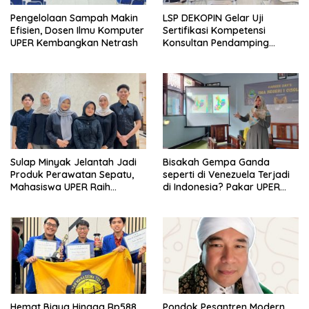
Pengelolaan Sampah Makin
LSP DEKOPIN Gelar Uji
Efisien, Dosen Ilmu Komputer
Sertifikasi Kompetensi
UPER Kembangkan Netrash
Konsultan Pendamping
Koperasi Bersertifikat BNSP
di Kampus STIE MBI Depok.
Sulap Minyak Jelantah Jadi
Bisakah Gempa Ganda
Produk Perawatan Sepatu,
seperti di Venezuela Terjadi
Mahasiswa UPER Raih
di Indonesia? Pakar UPER
Pendanaan P2MW 2026
Beri Penjelasan Ilmiahnya
Hemat Biaya Hingga Rp588
Pondok Pesantren Modern