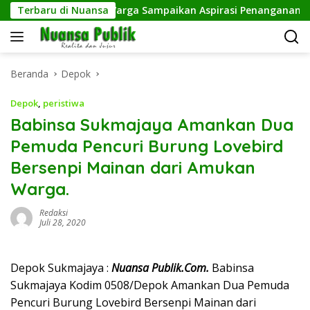
Langsung
rsih di RW 23, Warga Sampaikan Aspirasi Penanganan Banjir
Terbaru di Nuansa
ke
konten
Beranda
Depok
Depok
,
peristiwa
Babinsa Sukmajaya Amankan Dua
Pemuda Pencuri Burung Lovebird
Bersenpi Mainan dari Amukan
Warga.
Redaksi
Juli 28, 2020
Depok Sukmajaya :
Nuansa Publik.Com.
Babinsa
Sukmajaya Kodim 0508/Depok Amankan Dua Pemuda
Pencuri Burung Lovebird Bersenpi Mainan dari