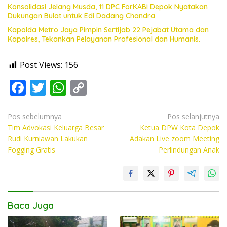
Konsolidasi Jelang Musda, 11 DPC ForKABI Depok Nyatakan
Dukungan Bulat untuk Edi Dadang Chandra
Kapolda Metro Jaya Pimpin Sertijab 22 Pejabat Utama dan
Kapolres, Tekankan Pelayanan Profesional dan Humanis.
Post Views:
156
F
T
W
C
ac
w
h
o
e
itt
at
p
Navigasi
Pos sebelumnya
Pos selanjutnya
Tim Advokasi Keluarga Besar
Ketua DPW Kota Depok
pos
b
er
s
y
Rudi Kurniawan Lakukan
Adakan Live zoom Meeting
o
A
Li
Fogging Gratis
Perlindungan Anak
o
p
n
k
p
k
Baca Juga