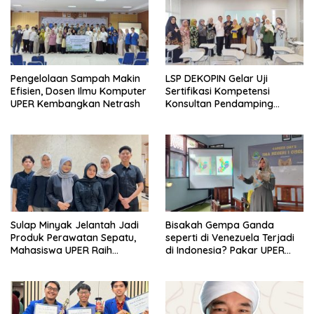
Pengelolaan Sampah Makin
LSP DEKOPIN Gelar Uji
Efisien, Dosen Ilmu Komputer
Sertifikasi Kompetensi
UPER Kembangkan Netrash
Konsultan Pendamping
Koperasi Bersertifikat BNSP
di Kampus STIE MBI Depok.
Sulap Minyak Jelantah Jadi
Bisakah Gempa Ganda
Produk Perawatan Sepatu,
seperti di Venezuela Terjadi
Mahasiswa UPER Raih
di Indonesia? Pakar UPER
Pendanaan P2MW 2026
Beri Penjelasan Ilmiahnya