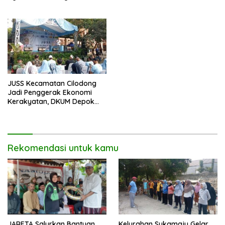
Pelayanan Profesional dan
untuk Edi Dadang Chandra
Humanis.
JUSS Kecamatan Cilodong
Jadi Penggerak Ekonomi
Kerakyatan, DKUM Depok
Dorong UMKM Naik Kelas
Rekomendasi untuk kamu
JARETA Salurkan Bantuan
Kelurahan Sukamaju Gelar