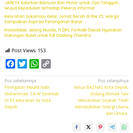
JARETA Salurkan Bantuan Ban Motor untuk Ojol Tangguh,
Wujud Kepedulian terhadap Pekerja Informal
Kelurahan Sukamaju Gelar Jumat Bersih di RW 23, Warga
Sampaikan Aspirasi Penanganan Banjir
Konsolidasi Jelang Musda, 11 DPC ForKABI Depok Nyatakan
Dukungan Bulat untuk Edi Dadang Chandra
Post Views:
153
F
T
W
C
ac
w
h
o
e
itt
at
p
Navigasi
Pos sebelumnya
Pos selanjutnya
Peringatan Maulid Nabi
Ketua BAZNAS Kota Depok,
pos
b
er
s
y
Muhammad. S.A.W Serentak
Endang Ahmad Yani
o
A
Li
Di 63 kelurahan Se Kota
Menuturkan Sejarah Telah
Depok.
Membuktikan Sinergi Ulama
o
p
n
dan Umara
k
p
k