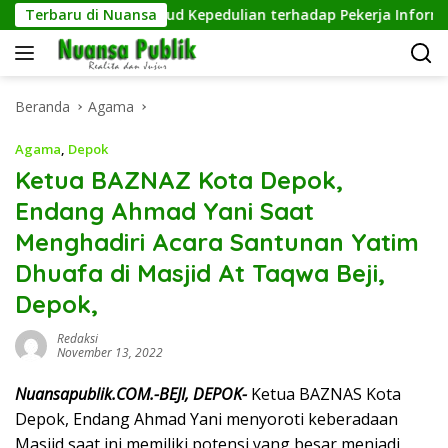
Langsung
l Tangguh, Wujud Kepedulian terhadap Pekerja Informal
Terbaru di Nuansa
ke
konten
Beranda
Agama
Agama
,
Depok
Ketua BAZNAZ Kota Depok,
Endang Ahmad Yani Saat
Menghadiri Acara Santunan Yatim
Dhuafa di Masjid At Taqwa Beji,
Depok,
Redaksi
November 13, 2022
Nuansapublik.COM.-BEJI, DEPOK-
Ketua BAZNAS Kota
Depok, Endang Ahmad Yani menyoroti keberadaan
Masjid saat ini memiliki potensi yang besar menjadi