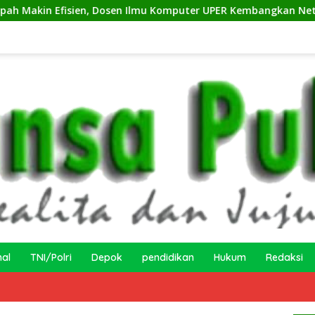
ien, Dosen Ilmu Komputer UPER Kembangkan Netrash
K
nal
TNI/Polri
Depok
pendidikan
Hukum
Redaksi