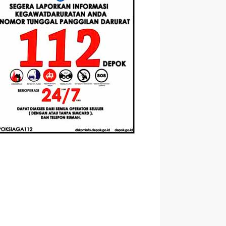
Berbasis
Santri Baru
elasan
Augmented
Tahun Ajaran
ahnya
Reality
2026-2027