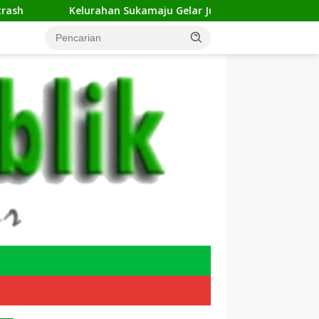
elurahan Sukamaju Gelar Jumat Bersih di RW 23, Warga Sampaik