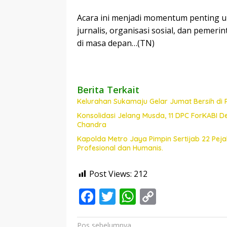
Acara ini menjadi momentum penting 
jurnalis, organisasi sosial, dan peme
di masa depan…(TN)
Berita Terkait
Kelurahan Sukamaju Gelar Jumat Bersih di
Konsolidasi Jelang Musda, 11 DPC ForKABI 
Chandra
Kapolda Metro Jaya Pimpin Sertijab 22 Pe
Profesional dan Humanis.
Post Views:
212
F
T
W
C
ac
w
h
o
Navigasi
Pos sebelumnya