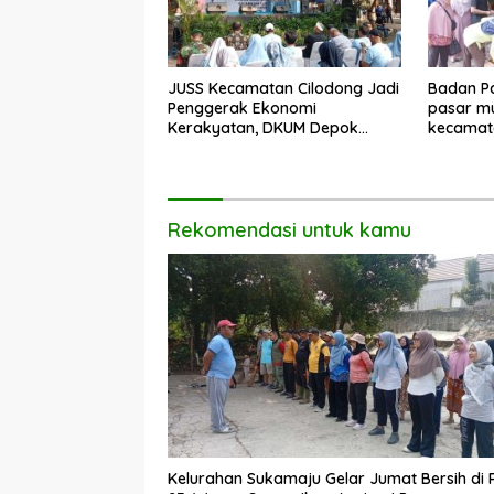
JUSS Kecamatan Cilodong Jadi
Badan Pa
Penggerak Ekonomi
pasar mu
Kerakyatan, DKUM Depok
kecamat
Dorong UMKM Naik Kelas
Rekomendasi untuk kamu
Kelurahan Sukamaju Gelar Jumat Bersih di