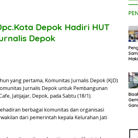
PE
Dpc.Kota Depok Hadiri HUT
urnalis Depok
Peng
Sam
Maki
Dose
Kom
UPE
hun yang pertama, Komunitas Jurnalis Depok (KJD)
Kem
Netr
 Komunitas Jurnalis Depok untuk Pembangunan
Bisa
afe, Jatijajar, Depok, pada Sabtu (18/1).
Gem
Gan
kehadiran berbagai komunitas dan organisasi
sepe
Vene
wakilan dari pemerintah kepala Kelurahan Jati
Terj
Indo
Pak