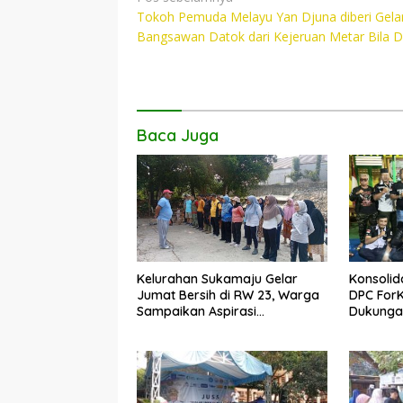
e
itt
at
p
Tokoh Pemuda Melayu Yan Djuna diberi Gela
pos
b
er
s
y
Bangsawan Datok dari Kejeruan Metar Bila De
o
A
Li
o
p
n
k
p
k
Baca Juga
Kelurahan Sukamaju Gelar
Konsolid
Jumat Bersih di RW 23, Warga
DPC For
Sampaikan Aspirasi
Dukungan
Penanganan Banjir
Dadang 