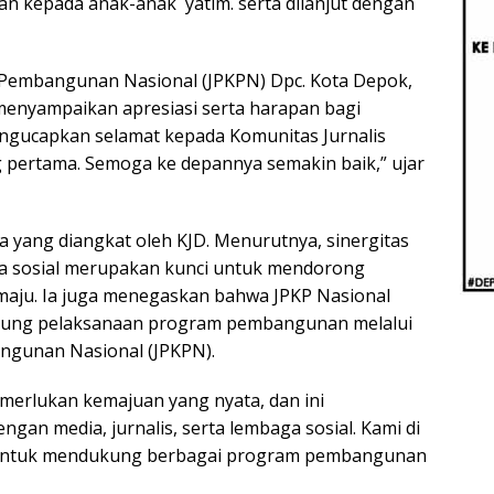
nan kepada anak-anak yatim. serta dilanjut dengan
Beri
Penj
Ilmi
 Pembangunan Nasional (JPKPN) Dpc. Kota Depok,
enyampaikan apresiasi serta harapan bagi
ngucapkan selamat kepada Komunitas Jurnalis
 pertama. Semoga ke depannya semakin baik,” ujar
 yang diangkat oleh KJD. Menurutnya, sinergitas
aga sosial merupakan kunci untuk mendorong
aju. Ia juga menegaskan bahwa JPKP Nasional
ukung pelaksanaan program pembangunan melalui
ngunan Nasional (JPKPN).
erlukan kemajuan yang nyata, dan ini
an media, jurnalis, serta lembaga sosial. Kami di
tif untuk mendukung berbagai program pembangunan