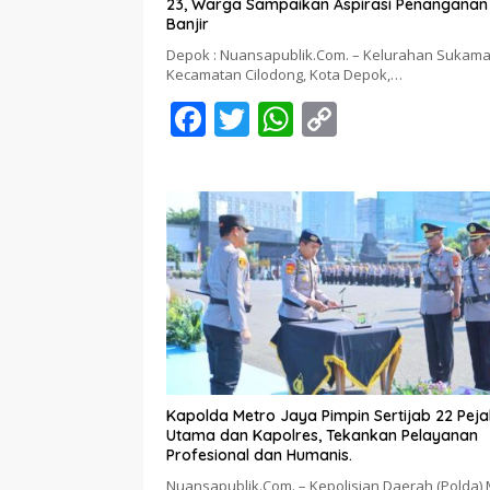
23, Warga Sampaikan Aspirasi Penanganan
Banjir
Depok : Nuansapublik.Com. – Kelurahan Sukama
Kecamatan Cilodong, Kota Depok,…
F
T
W
C
ac
w
h
o
e
itt
at
p
b
er
s
y
o
A
Li
o
p
n
k
p
k
Kapolda Metro Jaya Pimpin Sertijab 22 Pej
Utama dan Kapolres, Tekankan Pelayanan
Profesional dan Humanis.
Nuansapublik.Com. – Kepolisian Daerah (Polda) 