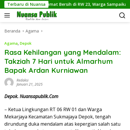
Langsung
ukamaju Gelar Jumat Bersih di RW 23, Warga Sampaikan Aspiras
Terbaru di Nuansa
ke
konten
Beranda
Agama
Agama
,
Depok
Rasa Kehilangan yang Mendalam:
Takziah 7 Hari untuk Almarhum
Bapak Ardan Kurniawan
Redaksi
Januari 21, 2025
Depok. Nuansapublik.Com
– Ketua Lingkungan RT 06 RW 01 dan Warga
Mekarjaya Kecamatan Sukmajaya Depok, tengah
dirundung duka mendalam atas kepergian salah satu