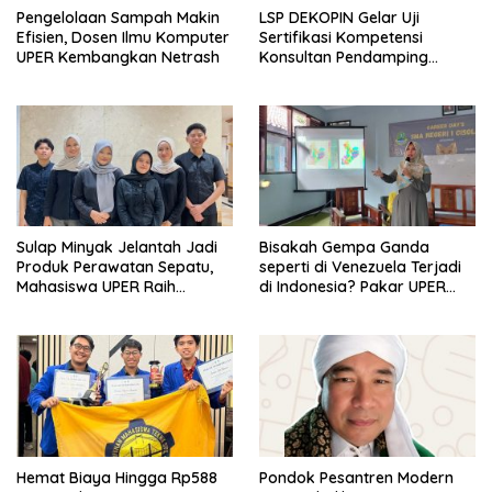
Pengelolaan Sampah Makin
LSP DEKOPIN Gelar Uji
Efisien, Dosen Ilmu Komputer
Sertifikasi Kompetensi
UPER Kembangkan Netrash
Konsultan Pendamping
Koperasi Bersertifikat BNSP
di Kampus STIE MBI Depok.
Sulap Minyak Jelantah Jadi
Bisakah Gempa Ganda
Produk Perawatan Sepatu,
seperti di Venezuela Terjadi
Mahasiswa UPER Raih
di Indonesia? Pakar UPER
Pendanaan P2MW 2026
Beri Penjelasan Ilmiahnya
Hemat Biaya Hingga Rp588
Pondok Pesantren Modern