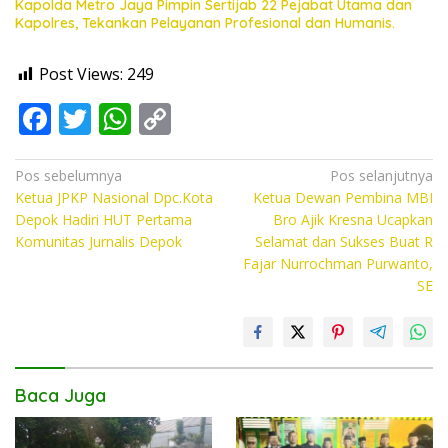
Kapolda Metro Jaya Pimpin Sertijab 22 Pejabat Utama dan
Kapolres, Tekankan Pelayanan Profesional dan Humanis.
Post Views:
249
F
T
W
C
ac
w
h
o
e
itt
at
p
Navigasi
Pos sebelumnya
Pos selanjutnya
Ketua JPKP Nasional Dpc.Kota
Ketua Dewan Pembina MBI
pos
b
er
s
y
Depok Hadiri HUT Pertama
Bro Ajik Kresna Ucapkan
o
A
Li
Komunitas Jurnalis Depok
Selamat dan Sukses Buat R
Fajar Nurrochman Purwanto,
o
p
n
SE
k
p
k
Baca Juga