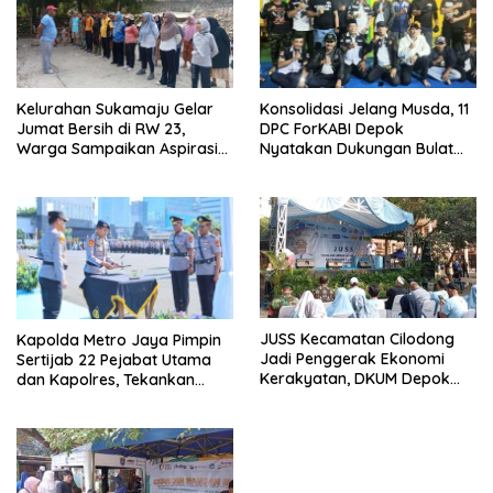
Kelurahan Sukamaju Gelar
Konsolidasi Jelang Musda, 11
Jumat Bersih di RW 23,
DPC ForKABI Depok
Warga Sampaikan Aspirasi
Nyatakan Dukungan Bulat
Penanganan Banjir
untuk Edi Dadang Chandra
JUSS Kecamatan Cilodong
Kapolda Metro Jaya Pimpin
Jadi Penggerak Ekonomi
Sertijab 22 Pejabat Utama
Kerakyatan, DKUM Depok
dan Kapolres, Tekankan
Dorong UMKM Naik Kelas
Pelayanan Profesional dan
Humanis.