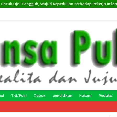
h, Wujud Kepedulian terhadap Pekerja Informal
Penge
nal
TNI/Polri
Depok
pendidikan
Hukum
Redaksi