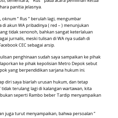
psi, sementara, ” Rus ” pada acara pemilihan ketua
ara panitia jelasnya.
, oknum ” Rus ” berulah lagi, mengumbar
 di akun WA pribadinya ( red – ) menunjukan
ng tidak senonoh, bahkan sangat keterlaluan
agai jurnalis, meski tulisan di WA nya sudah di
acebook CEC sebagai arsip.
ulisan penghinaan sudah saya sampaikan ke pihak
ilaporkan ke pihak kepolisian Metro Depok sebut
ok yang berpendidikan sarjana hukum ini.
p diri saya biarlah urusan hukum, dan tetap
tidak terulang lagi di kalangan wartawan, kita
 bukan seperti Rambo beber Tardip menyampaikan
an juga turut menyampaikan, bahwa persoalan ”