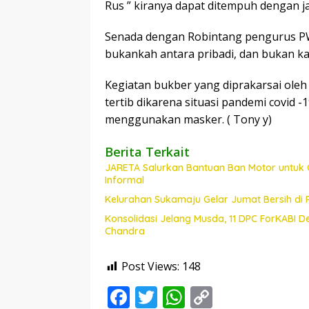
Rus ” kiranya dapat ditempuh dengan ja
Senada dengan Robintang pengurus PW
bukankah antara pribadi, dan bukan kai
Kegiatan bukber yang diprakarsai oleh
tertib dikarena situasi pandemi covid 
menggunakan masker. ( Tony y)
Berita Terkait
JARETA Salurkan Bantuan Ban Motor untuk 
Informal
Kelurahan Sukamaju Gelar Jumat Bersih di
Konsolidasi Jelang Musda, 11 DPC ForKABI 
Chandra
Post Views:
148
F
T
W
C