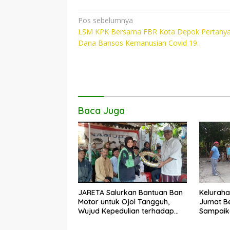
ac
w
h
o
e
itt
at
p
Navigasi
Pos sebelumnya
LSM KPK Bersama FBR Kota Depok Pertany
pos
b
er
s
y
Dana Bansos Kemanusian Covid 19.
o
A
Li
o
p
n
k
p
k
Baca Juga
JARETA Salurkan Bantuan Ban
Keluraha
Motor untuk Ojol Tangguh,
Jumat Be
Wujud Kepedulian terhadap
Sampaika
Pekerja Informal
Penangan