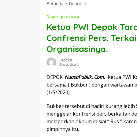
Beranda
Depok
Depok
,
peristiwa
Ketua PWI Depok Tar
Confrensi Pers. Terka
Organisasinya.
Redaksi
Mei 2, 2020
DEPOK:
NuasaPublik. Com.
Ketua PWI Ko
bersama ( Bukber ) dengan wartawan be
(1/5/2020).
Bukber tersebut di hadiri kurang lebih
menggelar konfrensi pers berkaitan d
melaporkan oknum inisial ” Rus ” karen
pimpinnya itu.