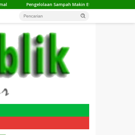
lolaan Sampah Makin Efisien, Dosen Ilmu Komputer UPER Kem