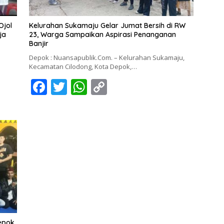
Ojol
Kelurahan Sukamaju Gelar Jumat Bersih di RW
ja
23, Warga Sampaikan Aspirasi Penanganan
Banjir
Depok : Nuansapublik.Com. – Kelurahan Sukamaju,
Kecamatan Cilodong, Kota Depok,…
F
T
W
C
ac
w
h
o
e
itt
at
p
b
er
s
y
o
A
Li
o
p
n
k
p
k
Depok