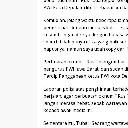
benar tudingan ” Rus ” ada terjadi koru
PWI kota Depok terlibat sebagai bendah
Kemudian, jelang waktu beberapa lama
penghinaan dengan menulis kata – kata
kesombongan dirinya dengan bahasa ya
seperti tidak punya etika yang baik seb
hapusnya, namun saya udah copy dari F
Perbuatan oknum ” Rus ” mengumbar t
pengurus PWI Jawa Barat, dan sudah d
Tardip Panggabean ketua PWI kota Dep
Laporan polisi atas penghinaan terhada
berjalan, agar perbuatan oknum ” Rus ” 
jangan merasa hebat, sebab wartawan
kepada awak media ini.
Sementara itu, Tuhari Seorang wartaw