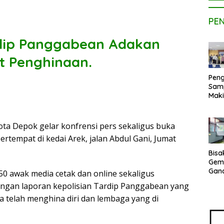
PE
dip Panggabean Adakan
it Penghinaan.
Peng
Sam
Maki
Dose
Kom
UPE
ta Depok gelar konfrensi pers sekaligus buka
Kem
rtempat di kedai Arek, jalan Abdul Gani, Jumat
Netr
Bisa
Gem
Gan
 50 awak media cetak dan online sekaligus
sepe
engan laporan kepolisian Tardip Panggabean yang
Vene
a telah menghina diri dan lembaga yang di
Terj
Indo
Pak