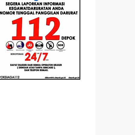
Berbasis
Santri Baru
elasan
Augmented
Tahun Ajaran
ahnya
Reality
2026-2027