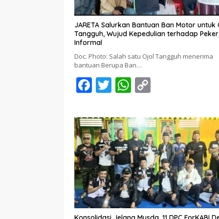
JARETA Salurkan Bantuan Ban Motor untuk 
Tangguh, Wujud Kepedulian terhadap Peker
Informal
Doc. Photo: Salah satu Ojol Tangguh menerima
bantuan Berupa Ban…
F
T
W
C
ac
w
h
o
e
itt
at
p
b
er
s
y
o
A
Li
o
p
n
k
p
k
Konsolidasi Jelang Musda, 11 DPC ForKABI 